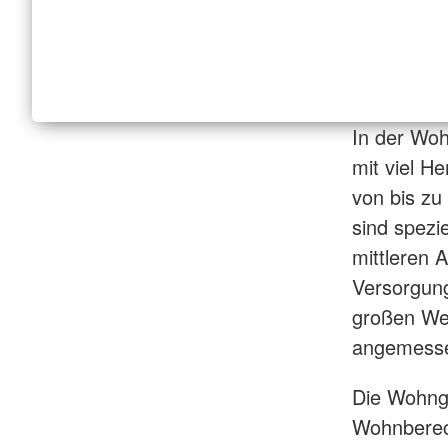
In der Woh
mit viel H
von bis zu
sind spezi
mittleren 
Versorgung
großen Wer
angemesse
Die Wohngr
Wohnberech