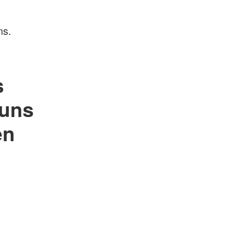
ns.
s
 uns
en