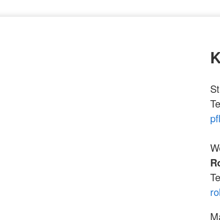
K
St
Te
pf
W
R
Te
ro
Ma