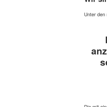
Unter den 
anz
s
Die mit ein