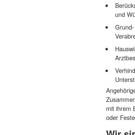
Berück
und Wü
Grund- 
Verabr
Hauswir
Arztbes
Verhin
Unterst
Angehörige
Zusammens
mit ihrem
oder Feste
Wir si