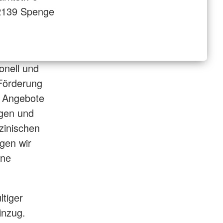
2139 Spenge
onell und
 Förderung
e Angebote
ngen und
zinischen
egen wir
ine
tiger
inzug.