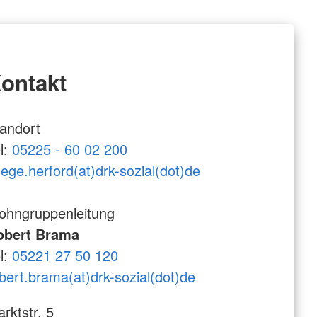
ontakt
andort
l:
05225 - 60 02 200
lege.herford(at)drk-sozial(dot)de
ohngruppenleitung
obert Brama
l:
05221 27 50 120
bert.brama(at)drk-sozial(dot)de
rktstr. 5