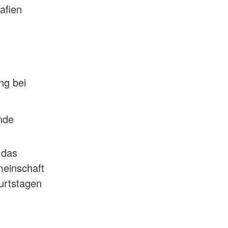
afien
ng bei
nde
 das
einschaft
urtstagen