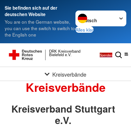
Sie befinden sich auf der
Sprache wechseln zu
deutschen Website
You are on the German website,
you can use the switch to switch to
Alles klar
the English one
DRK Kreisverband
Spenden
Bielefeld e.V.
Kreisverbände
Kreisverbände
Kreisverband Stuttgart
e.V.