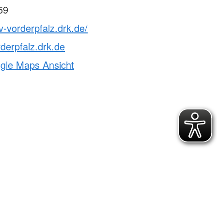
59
v-vorderpfalz.drk.de/
derpfalz.drk.de
ogle Maps Ansicht