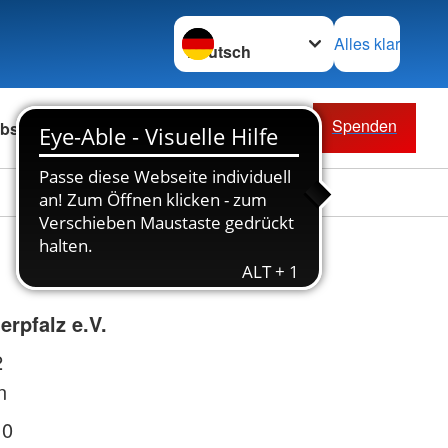
Sprache wechseln zu
Alles klar
Spenden
bs & Karriere
rpfalz e.V.
2
n
 0