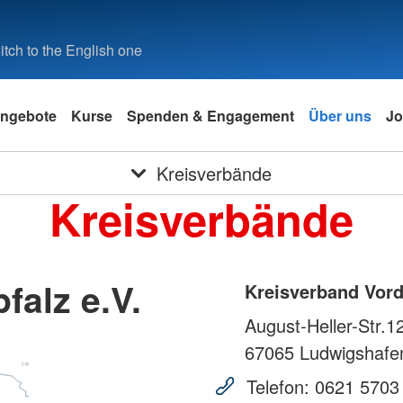
tch to the English one
ngebote
Kurse
Spenden & Engagement
Über uns
Jo
Kreisverbände
Kreisverbände
falz e.V.
Kreisverband Vorde
August-Heller-Str.1
67065
Ludwigshafe
Telefon:
0621 5703