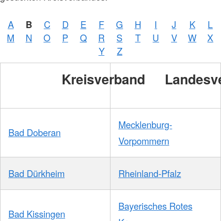
DRKS,
Karte:
©…
A
B
C
D
E
F
G
H
I
J
K
L
M
N
O
P
Q
R
S
T
U
V
W
X
Foto:
A.
Y
Z
Zelck /
DRK-
Service
Kreisverband
Landesv
GmbH
Mecklenburg-
Bad Doberan
Vorpommern
Bad Dürkheim
Rheinland-Pfalz
Bayerisches Rotes
Bad Kissingen