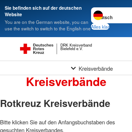
Sie befinden sich auf der deutschen
Sprache wechseln 
Website
You are on the German website, you can
Alles klar
use the switch to switch to the English one
DRK Kreisverband
Bielefeld e.V.
Kreisverbände
Kreisverbände
Rotkreuz Kreisverbände
Foto:
Bitte klicken Sie auf den Anfangsbuchstaben des
A.
gesuchten Kreisverbandes.
Zelck /