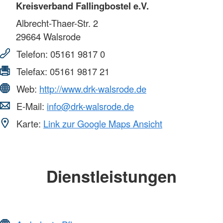
Kreisverband Fallingbostel e.V.
Albrecht-Thaer-Str. 2
29664
Walsrode
Telefon:
05161 9817 0
Telefax:
05161 9817 21
Web:
http://www.drk-walsrode.de
E-Mail:
info@drk-walsrode.de
Karte:
Link zur Google Maps Ansicht
Dienstleistungen