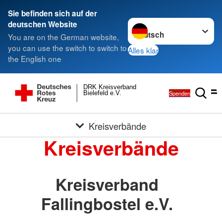
Sie befinden sich auf der
Sprache wechseln zu
deutschen Website
You are on the German website,
you can use the switch to switch to
Alles klar
the English one
DRK Kreisverband
Spenden
Bielefeld e.V.
Kreisverbände
Kreisverbände
Kreisverband
Fallingbostel e.V.