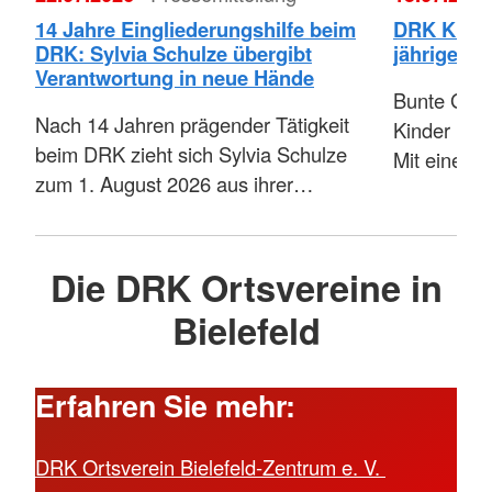
14 Jahre Eingliederungshilfe beim
DRK Kita M
DRK: Sylvia Schulze übergibt
jähriges 
Verantwortung in neue Hände
Bunte Gebu
Nach 14 Jahren prägender Tätigkeit
Kinder und 
beim DRK zieht sich Sylvia Schulze
Mit einem
zum 1. August 2026 aus ihrer…
Die DRK Ortsvereine in
Bielefeld
Erfahren Sie mehr:
DRK Ortsverein Bielefeld-Zentrum e. V.