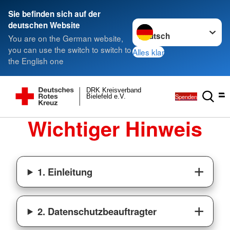
Sie befinden sich auf der
Sprache wechseln zu
deutschen Website
You are on the German website,
you can use the switch to switch to
Alles klar
the English one
DRK Kreisverband
Spenden
Bielefeld e.V.
Wichtiger Hinweis
1. Einleitung
2. Datenschutzbeauftragter