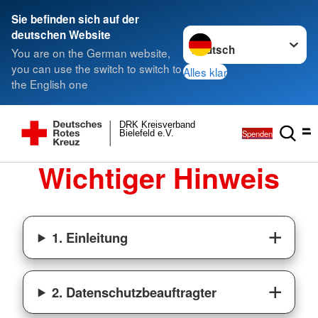
Sie befinden sich auf der
Sprache wechseln zu
deutschen Website
You are on the German website,
you can use the switch to switch to
Alles klar
the English one
DRK Kreisverband
Spenden
Bielefeld e.V.
Wichtiger Hinweis
1. Einleitung
2. Datenschutzbeauftragter