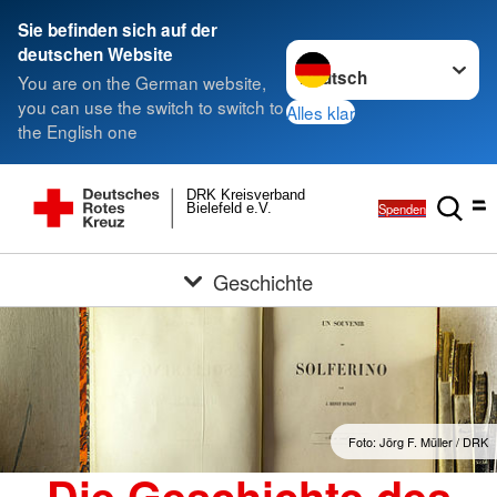
Sie befinden sich auf der
Sprache wechseln zu
deutschen Website
You are on the German website,
you can use the switch to switch to
Alles klar
the English one
DRK Kreisverband
Spenden
Bielefeld e.V.
Geschichte
Foto: Jörg F. Müller / DRK
Die Geschichte des