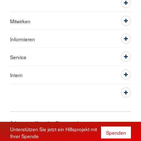
Mitwirken
Informieren
Service
Intern
Adressen
Kontakt
Sitemap
Impressum
Unterstützen Sie jetzt ein Hilfsprojekt mit
Datenschutz
© 2026 DRK Kreisverband Bielefeld e.V.
Spenden
Ihrer Spende