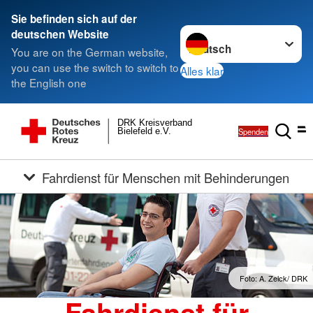
Sie befinden sich auf der
Sprache wechseln zu
deutschen Website
You are on the German website,
you can use the switch to switch to
Alles klar
the English one
DRK Kreisverband
Spenden
Bielefeld e.V.
Fahrdienst für Menschen mit Behinderungen
Foto: A. Zelck/ DRK
Fahrdienst für