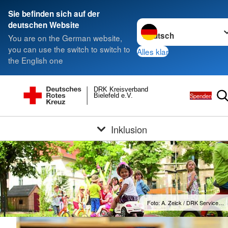
Sie befinden sich auf der
Sprache wechseln zu
deutschen Website
You are on the German website,
you can use the switch to switch to
Alles klar
the English one
DRK Kreisverband
Spenden
Bielefeld e.V.
Inklusion
Foto: A. Zelck / DRK Service…