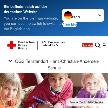
Sie befinden sich auf der
Sprache wechseln zu
deutschen Website
You are on the German website,
you can use the switch to switch to
Alles klar
the English one
DRK Kreisverband
Spenden
Bielefeld e.V.
OGS Teilstandort Hans-Christian-Andersen-
Schule
Foto: A. Zelck / DRK-Service…