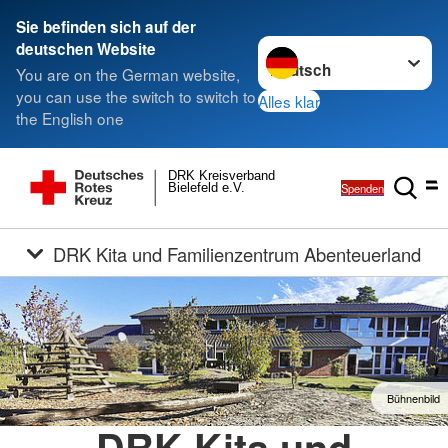
Sie befinden sich auf der
Sprache wechseln zu
deutschen Website
You are on the German website,
you can use the switch to switch to
Alles klar
the English one
DRK Kreisverband
Spenden
Bielefeld e.V.
DRK Kita und Familienzentrum Abenteuerland
Bühnenbild
DRK Kita und