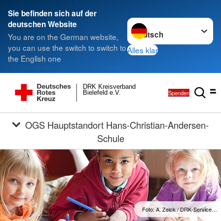
Sie befinden sich auf der
Sprache wechseln zu
deutschen Website
You are on the German website,
you can use the switch to switch to
Alles klar
the English one
DRK Kreisverband
Spenden
Bielefeld e.V.
OGS Hauptstandort Hans-Christian-Andersen-
Schule
Foto: A. Zelck / DRK-Service…