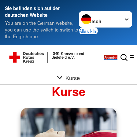
Sie befinden sich auf der
Sprache wechseln zu
deutschen Website
You are on the German website,
you can use the switch to switch to
Alles klar
the English one
DRK Kreisverband
Spenden
Bielefeld e.V.
Kurse
Kurse