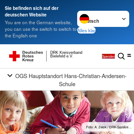
Sie befinden sich auf der
Sprache wechseln zu
deutschen Website
You are on the German website,
you can use the switch to switch to
Alles klar
the English one
DRK Kreisverband
Spenden
Bielefeld e.V.
OGS Hauptstandort Hans-Christian-Andersen-
Schule
Foto: A. Zelck / DRK-Service…