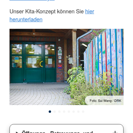
Unser Kita-Konzept können Sie
hier
herunterladen
/ DRK
Foto: Sui Wang / DRK