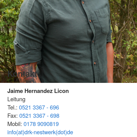
Kontakt
Jaime Hernandez Licon
Leitung
Tel.:
0521 3367 - 696
Fax:
0521 3367 - 698
Mobil:
0178 9090819
info(at)drk-nestwerk(dot)de